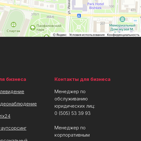
ля бизнеса
Контакты для бизнеса
елевидение
Менеджер по
обслуживанию
идеонаблюдение
юридических лиц:
0 (505) 53 39 93
trix24
Менеджер по
T-аутсорсинг
корпоративным
ерсональный