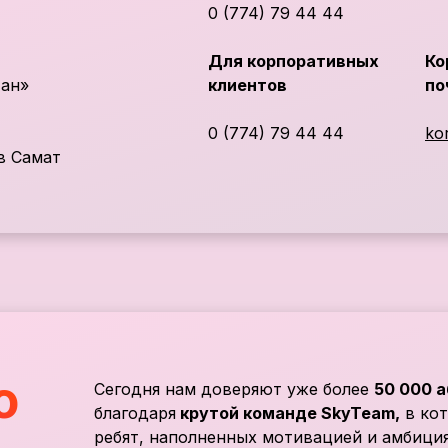
0 (774) 79 44 44
Для корпоративных
Ко
тан»
клиентов
по
0 (774) 79 44 44
ko
в Самат
ю
Сегодня нам доверяют уже более
50 000 а
благодаря
крутой команде SkyTeam,
в кот
ребят, наполненных мотивацией и амбици