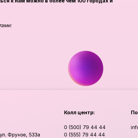
ся к нам можно в более чем 100 городах и
тами:
Купить
Купить
Колл центр:
По
0 (500) 79 44 44
in
ул. Фрунзе, 533а
0 (555) 79 44 44