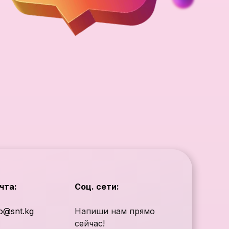
чта:
Соц. сети:
fo@snt.kg
Напиши нам прямо
сейчас!