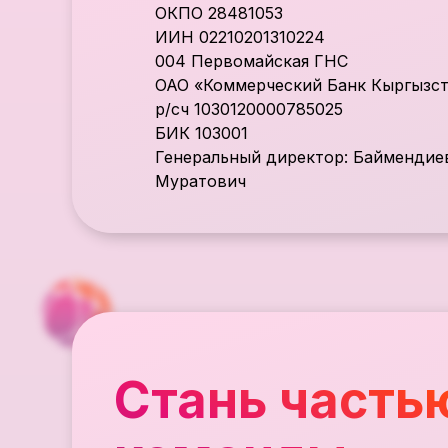
ОКПО 28481053
ИИН 02210201310224
004 Первомайская ГНС
ОАО «Коммерческий Банк Кыргызс
р/сч 1030120000785025
БИК 103001
Генеральный директор: Баймендие
Муратович
Стань часть