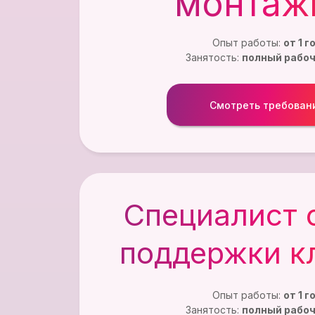
монтаж
Опыт работы:
от 1 г
Занятость:
полный рабоч
Бишкек
Смотреть требован
Улица Михаила Фрунзе, 533А — Яндекс Карты
Специалист 
поддержки к
Опыт работы:
от 1 г
Занятость:
полный рабоч