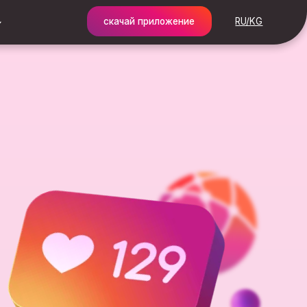
скачай приложение
RU/KG