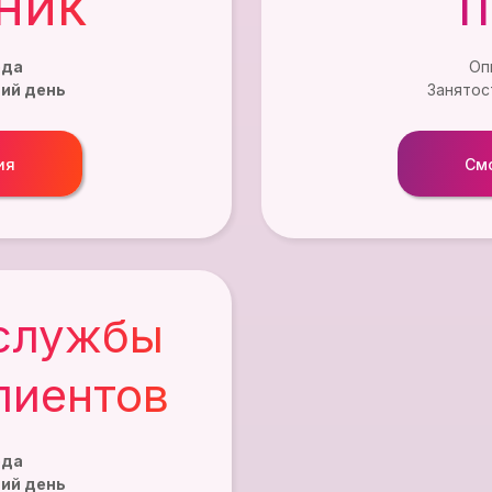
ник
ода
Оп
ий день
Занятос
ия
См
службы
лиентов
ода
ий день