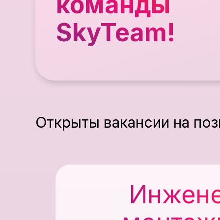
команды
SkyTeam!
Открыты вакансии на поз
Инжен